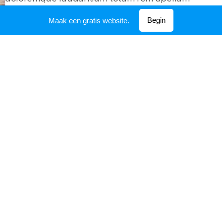
eaque ipsa quae ab illo inventore veritatis et quasi
Begin
Maak een gratis website.
architecto beatae.
VOORPRO